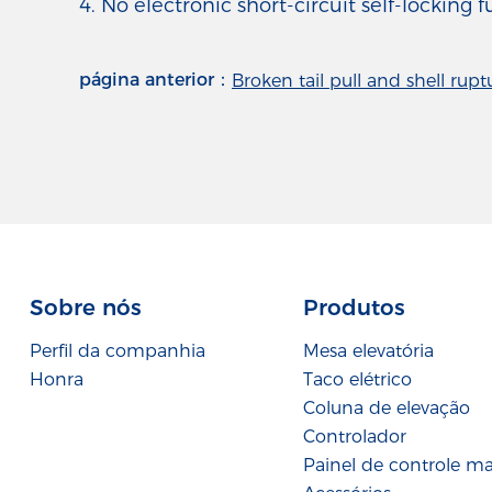
4. No electronic short-circuit self-locking 
página anterior：
Broken tail pull and shell rupt
Sobre nós
Produtos
Perfil da companhia
Mesa elevatória
Honra
Taco elétrico
Coluna de elevação
Controlador
Painel de controle m