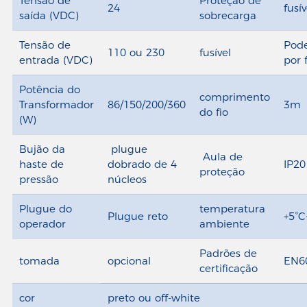
Tensão de
Proteção de
24
fusív
saída (VDC)
sobrecarga
Tensão de
Pode
110 ou 230
fusível
entrada (VDC)
por 
Potência do
comprimento
Transformador
86/150/200/360
3m
do fio
(W)
Bujão da
plugue
Aula de
haste de
dobrado de 4
IP20
proteção
pressão
núcleos
Plugue do
temperatura
Plugue reto
+5°C
operador
ambiente
Padrões de
tomada
opcional
EN6
certificação
cor
preto ou off-white